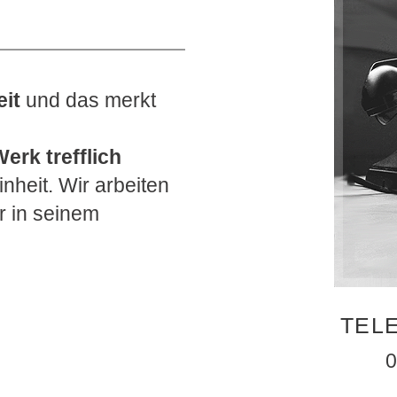
it
und das merkt
erk trefflich
nheit. Wir arbeiten
r in seinem
TEL
0